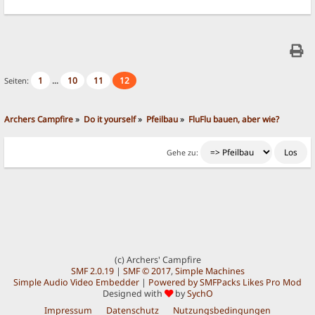
1
10
11
12
Seiten:
...
Archers Campfire
»
Do it yourself
»
Pfeilbau
»
FluFlu bauen, aber wie?
Gehe zu:
(c) Archers' Campfire
SMF 2.0.19
|
SMF © 2017
,
Simple Machines
Simple Audio Video Embedder
|
Powered by SMFPacks Likes Pro Mod
Designed with
by
SychO
Impressum
Datenschutz
Nutzungsbedingungen