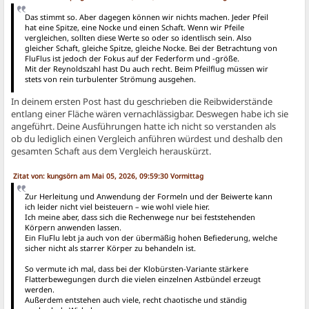
Das stimmt so. Aber dagegen können wir nichts machen. Jeder Pfeil
hat eine Spitze, eine Nocke und einen Schaft. Wenn wir Pfeile
vergleichen, sollten diese Werte so oder so identlisch sein. Also
gleicher Schaft, gleiche Spitze, gleiche Nocke. Bei der Betrachtung von
FluFlus ist jedoch der Fokus auf der Federform und -größe.
Mit der Reynoldszahl hast Du auch recht. Beim Pfeilflug müssen wir
stets von rein turbulenter Strömung ausgehen.
In deinem ersten Post hast du geschrieben die Reibwiderstände
entlang einer Fläche wären vernachlässigbar. Deswegen habe ich sie
angeführt. Deine Ausführungen hatte ich nicht so verstanden als
ob du lediglich einen Vergleich anführen würdest und deshalb den
gesamten Schaft aus dem Vergleich herauskürzt.
Zitat von: kungsörn am Mai 05, 2026, 09:59:30 Vormittag
Zur Herleitung und Anwendung der Formeln und der Beiwerte kann
ich leider nicht viel beisteuern – wie wohl viele hier.
Ich meine aber, dass sich die Rechenwege nur bei feststehenden
Körpern anwenden lassen.
Ein FluFlu lebt ja auch von der übermäßig hohen Befiederung, welche
sicher nicht als starrer Körper zu behandeln ist.
So vermute ich mal, dass bei der Klobürsten-Variante stärkere
Flatterbewegungen durch die vielen einzelnen Astbündel erzeugt
werden.
Außerdem entstehen auch viele, recht chaotische und ständig