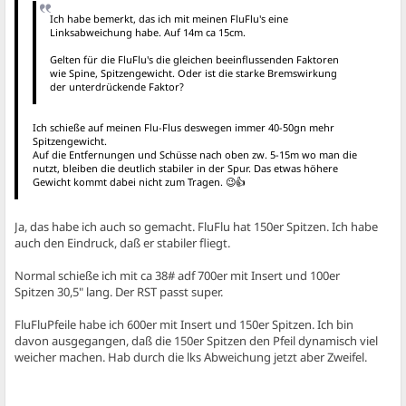
Ich habe bemerkt, das ich mit meinen FluFlu's eine
Linksabweichung habe. Auf 14m ca 15cm.
Gelten für die FluFlu's die gleichen beeinflussenden Faktoren
wie Spine, Spitzengewicht. Oder ist die starke Bremswirkung
der unterdrückende Faktor?
Ich schieße auf meinen Flu-Flus deswegen immer 40-50gn mehr
Spitzengewicht.
Auf die Entfernungen und Schüsse nach oben zw. 5-15m wo man die
nutzt, bleiben die deutlich stabiler in der Spur. Das etwas höhere
Gewicht kommt dabei nicht zum Tragen. 😉👍
Ja, das habe ich auch so gemacht. FluFlu hat 150er Spitzen. Ich habe
auch den Eindruck, daß er stabiler fliegt.
Normal schieße ich mit ca 38# adf 700er mit Insert und 100er
Spitzen 30,5" lang. Der RST passt super.
FluFluPfeile habe ich 600er mit Insert und 150er Spitzen. Ich bin
davon ausgegangen, daß die 150er Spitzen den Pfeil dynamisch viel
weicher machen. Hab durch die lks Abweichung jetzt aber Zweifel.