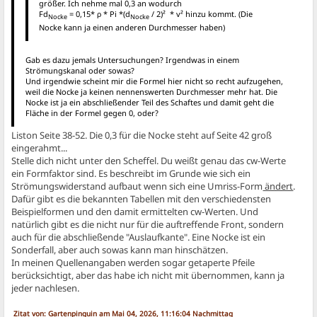
größer. Ich nehme mal 0,3 an wodurch
Fd
​ = 0,15* ρ * Pi *​(d
/ 2)² * v² hinzu kommt. (Die
Nocke
Nocke
Nocke kann ja einen anderen Durchmesser haben)
Gab es dazu jemals Untersuchungen? Irgendwas in einem
Strömungskanal oder sowas?
Und irgendwie scheint mir die Formel hier nicht so recht aufzugehen,
weil die Nocke ja keinen nennenswerten Durchmesser mehr hat. Die
Nocke ist ja ein abschließender Teil des Schaftes und damit geht die
Fläche in der Formel gegen 0, oder?
Liston Seite 38-52. Die 0,3 für die Nocke steht auf Seite 42 groß
eingerahmt...
Stelle dich nicht unter den Scheffel. Du weißt genau das cw-Werte
ein Formfaktor sind. Es beschreibt im Grunde wie sich ein
Strömungswiderstand aufbaut wenn sich eine Umriss-Form
ändert
.
Dafür gibt es die bekannten Tabellen mit den verschiedensten
Beispielformen und den damit ermittelten cw-Werten. Und
natürlich gibt es die nicht nur für die auftreffende Front, sondern
auch für die abschließende "Auslaufkante". Eine Nocke ist ein
Sonderfall, aber auch sowas kann man hinschätzen.
In meinen Quellenangaben werden sogar getaperte Pfeile
berücksichtigt, aber das habe ich nicht mit übernommen, kann ja
jeder nachlesen.
Zitat von: Gartenpinguin am Mai 04, 2026, 11:16:04 Nachmittag