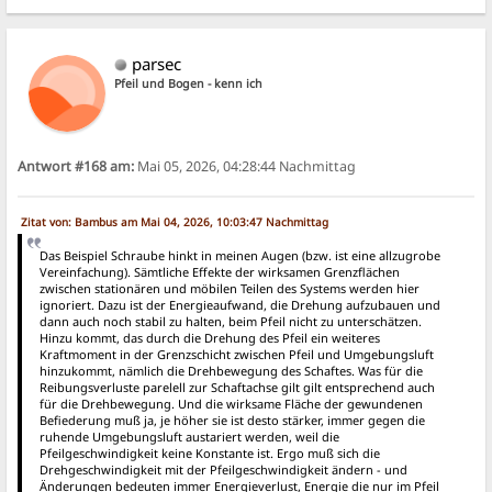
parsec
Pfeil und Bogen - kenn ich
Antwort #168 am:
Mai 05, 2026, 04:28:44 Nachmittag
Zitat von: Bambus am Mai 04, 2026, 10:03:47 Nachmittag
Das Beispiel Schraube hinkt in meinen Augen (bzw. ist eine allzugrobe
Vereinfachung). Sämtliche Effekte der wirksamen Grenzflächen
zwischen stationären und möbilen Teilen des Systems werden hier
ignoriert. Dazu ist der Energieaufwand, die Drehung aufzubauen und
dann auch noch stabil zu halten, beim Pfeil nicht zu unterschätzen.
Hinzu kommt, das durch die Drehung des Pfeil ein weiteres
Kraftmoment in der Grenzschicht zwischen Pfeil und Umgebungsluft
hinzukommt, nämlich die Drehbewegung des Schaftes. Was für die
Reibungsverluste parelell zur Schaftachse gilt gilt entsprechend auch
für die Drehbewegung. Und die wirksame Fläche der gewundenen
Befiederung muß ja, je höher sie ist desto stärker, immer gegen die
ruhende Umgebungsluft austariert werden, weil die
Pfeilgeschwindigkeit keine Konstante ist. Ergo muß sich die
Drehgeschwindigkeit mit der Pfeilgeschwindigkeit ändern - und
Änderungen bedeuten immer Energieverlust, Energie die nur im Pfeil