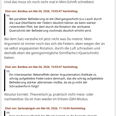
Und das muss ich noch nicht mal in Mini-Schrift schreiben)
Zitat von: Bambus am Mai 04, 2026, 10:03:47 Nachmittag
Bei paralleler Befiederung ist die Übergangsschicht (s.o.) auch durch
die raue Oberfläche der Federn deutlich kleiner als beim stärker
rotierenden Pfeil, bei dem durch die Rotation der wirksame
Querschnitt der Befiederung nochmals deutlich erhöht wird.
Bei dem Satz verstehe ich jetzt nicht was Du meinst. Mein
Argument ist immer noch das sich die Federn, eben wegen der an
sie selbst angepassten Rotation, durch die Luft schrauben und
deshalb eben die geringstmögliche Stirnfläche (=Querschnitt)
bieten.
Zitat von: Bambus am Mai 04, 2026, 10:03:47 Nachmittag
Ein interessanter Nebeneffekt deiner Argumentation (helikale vs.
schräg aufgeklebte Feder) wäre demnach, das die schräg aufgeklebte
Befiederung stärker abbremsen müßte, da sie ja nicht der
Schraubenform folgt?
Absolut korrekt. Theoretisch ja, praktisch nicht mess- oder
nachweisbar. Da ist man wieder im Erbsen-Zähl-Modus.
Zitat von: Gartenpinguin am Mai 04, 2026, 11:16:04 Nachmittag
Kein modernes Modell der Physik kommt an die beeindruckende