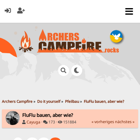
Archers Campfire
»
Do it yourself
»
Pfeilbau
»
FluFlu bauen, aber wie?
FluFlu bauen, aber wie?
« vorheriges
nächstes »
Cayuga
·
173 ·
151884