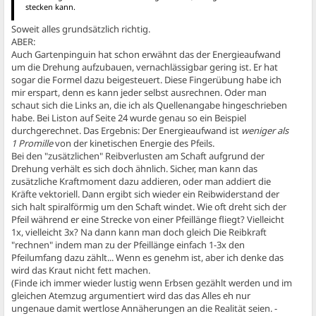
stecken kann.
Soweit alles grundsätzlich richtig.
ABER:
Auch Gartenpinguin hat schon erwähnt das der Energieaufwand
um die Drehung aufzubauen, vernachlässigbar gering ist. Er hat
sogar die Formel dazu beigesteuert. Diese Fingerübung habe ich
mir erspart, denn es kann jeder selbst ausrechnen. Oder man
schaut sich die Links an, die ich als Quellenangabe hingeschrieben
habe. Bei Liston auf Seite 24 wurde genau so ein Beispiel
durchgerechnet. Das Ergebnis: Der Energieaufwand ist
weniger als
1 Promille
von der kinetischen Energie des Pfeils.
Bei den "zusätzlichen" Reibverlusten am Schaft aufgrund der
Drehung verhält es sich doch ähnlich. Sicher, man kann das
zusätzliche Kraftmoment dazu addieren, oder man addiert die
Kräfte vektoriell. Dann ergibt sich wieder ein Reibwiderstand der
sich halt spiralförmig um den Schaft windet. Wie oft dreht sich der
Pfeil während er eine Strecke von einer Pfeillänge fliegt? Vielleicht
1x, vielleicht 3x? Na dann kann man doch gleich Die Reibkraft
"rechnen" indem man zu der Pfeillänge einfach 1-3x den
Pfeilumfang dazu zählt... Wenn es genehm ist, aber ich denke das
wird das Kraut nicht fett machen.
(Finde ich immer wieder lustig wenn Erbsen gezählt werden und im
gleichen Atemzug argumentiert wird das das Alles eh nur
ungenaue damit wertlose Annäherungen an die Realität seien. -