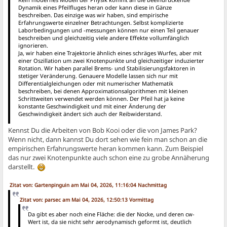
Dynamik eines Pfeilfluges heran oder kann diese in Gänze
beschreiben. Das einzige was wir haben, sind empirische
Erfahrungswerte einzelner Betrachtungen. Selbst komplizierte
Laborbedingungen und -messungen können nur einen Teil genauer
beschreiben und gleichzeitig viele andere Effekte vollumfänglich
ignorieren.
Ja, wir haben eine Trajektorie ähnlich eines schräges Wurfes, aber mit
einer Oszillation um zwei Knotenpunkte und gleichzeitiger induzierter
Rotation. Wir haben parallel Brems- und Stabilisierungsfaktoren in
stetiger Veränderung. Genauere Modelle lassen sich nur mit
Differentialgleichungen oder mit numerischer Mathematik
beschreiben, bei denen Approximationsalgorithmen mit kleinen
Schrittweiten verwendet werden können. Der Pfeil hat ja keine
konstante Geschwindigkeit und mit einer Änderung der
Geschwindigkeit ändert sich auch der Reibwiderstand.
Kennst Du die Arbeiten von Bob Kooi oder die von James Park?
Wenn nicht, dann kannst Du dort sehen wie fein man schon an die
empirischen Erfahrungswerte heran kommen kann. Zum Beispiel
das nur zwei Knotenpunkte auch schon eine zu grobe Annäherung
darstellt.
Zitat von: Gartenpinguin am Mai 04, 2026, 11:16:04 Nachmittag
Zitat von: parsec am Mai 04, 2026, 12:50:13 Vormittag
Da gibt es aber noch eine Fläche: die der Nocke, und deren cw-
Wert ist, da sie nicht sehr aerodynamisch geformt ist, deutlich