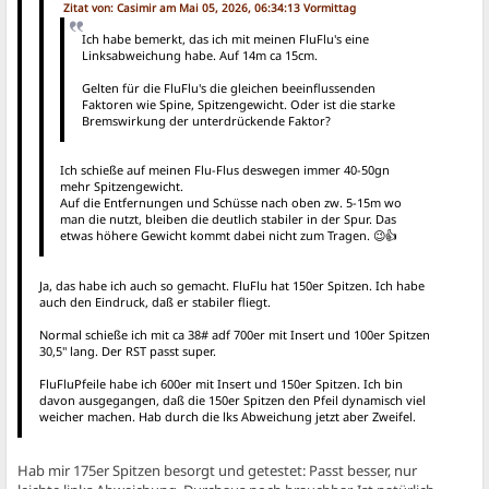
Zitat von: Casimir am Mai 05, 2026, 06:34:13 Vormittag
Ich habe bemerkt, das ich mit meinen FluFlu's eine
Linksabweichung habe. Auf 14m ca 15cm.
Gelten für die FluFlu's die gleichen beeinflussenden
Faktoren wie Spine, Spitzengewicht. Oder ist die starke
Bremswirkung der unterdrückende Faktor?
Ich schieße auf meinen Flu-Flus deswegen immer 40-50gn
mehr Spitzengewicht.
Auf die Entfernungen und Schüsse nach oben zw. 5-15m wo
man die nutzt, bleiben die deutlich stabiler in der Spur. Das
etwas höhere Gewicht kommt dabei nicht zum Tragen. 😉👍
Ja, das habe ich auch so gemacht. FluFlu hat 150er Spitzen. Ich habe
auch den Eindruck, daß er stabiler fliegt.
Normal schieße ich mit ca 38# adf 700er mit Insert und 100er Spitzen
30,5" lang. Der RST passt super.
FluFluPfeile habe ich 600er mit Insert und 150er Spitzen. Ich bin
davon ausgegangen, daß die 150er Spitzen den Pfeil dynamisch viel
weicher machen. Hab durch die lks Abweichung jetzt aber Zweifel.
Hab mir 175er Spitzen besorgt und getestet: Passt besser, nur