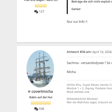
Pfeil und Bogen - kenn ich
Beiträge die sich nicht explizi
Danke!
127
Nur zur Info !!
Antwort #34 am:
April 10, 202
Sachma - versandodysee ? Ist
Micha
Ghillie Dhu, Super Reiver, Harrier, C
Marduk 1 + 2, Osprey, Predator Hun
covertmicha
Black widows usw.
Robin auf der Hut
Mittelalterliche Weisheit
Wer die Wahrheit saget, bräucht en
536