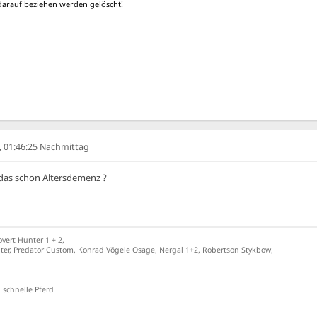
t darauf beziehen werden gelöscht!
6, 01:46:25 Nachmittag
 das schon Altersdemenz ?
overt Hunter 1 + 2,
ter, Predator Custom, Konrad Vögele Osage, Nergal 1+2, Robertson Stykbow,
 schnelle Pferd