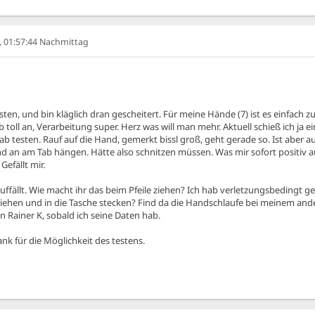
6, 01:57:44 Nachmittag
sten, und bin kläglich dran gescheitert. Für meine Hände (7) ist es einfach 
ab toll an, Verarbeitung super. Herz was will man mehr. Aktuell schieß ich j
b testen. Rauf auf die Hand, gemerkt bissl groß, geht gerade so. Ist aber au
d an am Tab hängen. Hätte also schnitzen müssen. Was mir sofort positiv aufge
Gefällt mir.
 auffällt. Wie macht ihr das beim Pfeile ziehen? Ich hab verletzungsbedingt 
ziehen und in die Tasche stecken? Find da die Handschlaufe bei meinem ande
an Rainer K, sobald ich seine Daten hab.
nk für die Möglichkeit des testens.