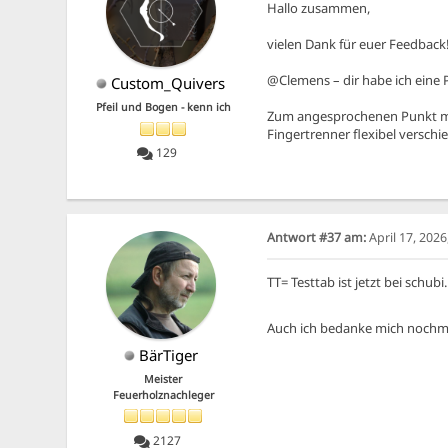
Hallo zusammen,
vielen Dank für euer Feedback!
@Clemens – dir habe ich eine 
Custom_Quivers
Pfeil und Bogen - kenn ich
Zum angesprochenen Punkt mit 
Fingertrenner flexibel verschi
129
Antwort #37 am:
April 17, 202
TT= Testtab ist jetzt bei schubi.
Auch ich bedanke mich nochma
BärTiger
Meister
Feuerholznachleger
2127