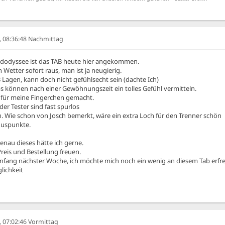
6, 08:36:48 Nachmittag
ndodyssee ist das TAB heute hier angekommen.
n Wetter sofort raus, man ist ja neugierig.
 Lagen, kann doch nicht gefühlsecht sein (dachte Ich)
bs können nach einer Gewöhnungszeit ein tolles Gefühl vermitteln.
e für meine Fingerchen gemacht.
der Tester sind fast spurlos
 Wie schon von Josch bemerkt, wäre ein extra Loch für den Trenner schön
nuspunkte.
nau dieses hätte ich gerne.
reis und Bestellung freuen.
Anfang nächster Woche, ich möchte mich noch ein wenig an diesem Tab erfr
lichkeit
, 07:02:46 Vormittag