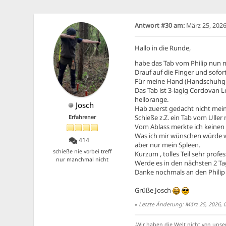
Antwort #30 am:
März 25, 2026
Hallo in die Runde,
habe das Tab vom Philip nun m
Drauf auf die Finger und sofort
Für meine Hand (Handschuhgrö
Das Tab ist 3-lagig Cordovan 
hellorange.
Josch
Hab zuerst gedacht nicht meine
Schieße z.Z. ein Tab vom Uller 
Erfahrener
Vom Ablass merkte ich keinen
Was ich mir wünschen würde wä
414
aber nur mein Spleen.
schieße nie vorbei treff
Kurzum , tolles Teil sehr profe
nur manchmal nicht
Werde es in den nächsten 2 Ta
Danke nochmals an den Philip 
Grüße Josch
«
Letzte Änderung: März 25, 2026, 
„Wir haben die Welt nicht von unse