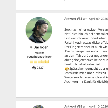
Antwort #31 am:
April 09, 202
Soo, nach einer ewigen Versa
Natürlich bin ich bei dem tolle
Erst war ich verwundert über 3
Falsch! Auch etwas dickere Ta
BärTiger
Der Fingertrenner ist auch wi
Die bisherigen vielen Schüsse 
Meister
an dem Tab vorüber gegangen.
Feuerholznachleger
aber gäbe jetzt auch keine Mi
Fazit: Ich behalte das Teil
2127
Spässeken gemacht aber ge
Ich würde mich über Infos zu P
Weitersenden werde ich erst 
Auch von mir Dank für die Mög
Antwort #32 am:
April 10, 2026