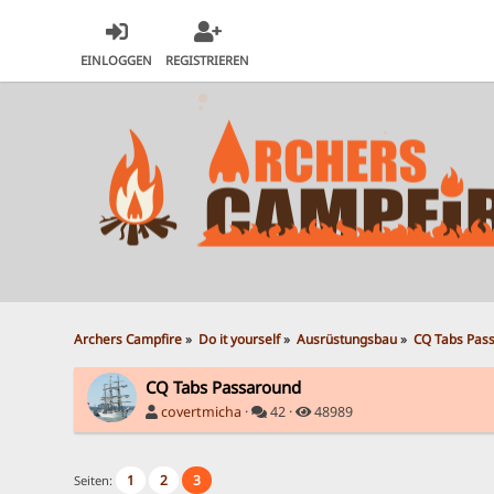
EINLOGGEN
REGISTRIEREN
Archers Campfire
»
Do it yourself
»
Ausrüstungsbau
»
CQ Tabs Pas
CQ Tabs Passaround
covertmicha
·
42 ·
48989
1
2
3
Seiten: