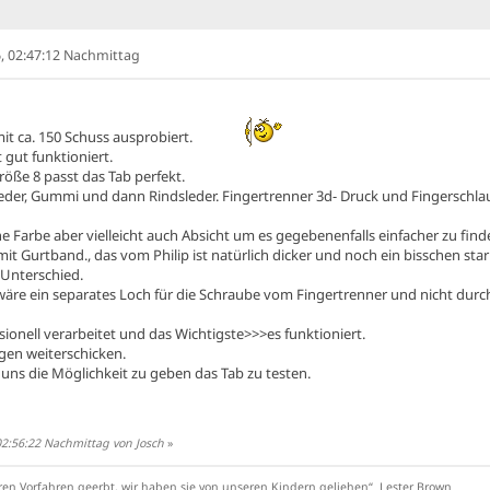
, 02:47:12 Nachmittag
it ca. 150 Schuss ausprobiert.
 gut funktioniert.
ße 8 passt das Tab perfekt.
Leder, Gummi und dann Rindsleder. Fingertrenner 3d- Druck und Fingerschlau
 Farbe aber vielleicht auch Absicht um es gegebenenfalls einfacher zu find
mit Gurtband., das vom Philip ist natürlich dicker und noch ein bisschen starr
 Unterschied.
re ein separates Loch für die Schraube vom Fingertrenner und nicht durch
ssionell verarbeitet und das Wichtigste>>>es funktioniert.
gen weiterschicken.
uns die Möglichkeit zu geben das Tab zu testen.
02:56:22 Nachmittag von Josch
»
ren Vorfahren geerbt, wir haben sie von unseren Kindern geliehen“ Lester Brown