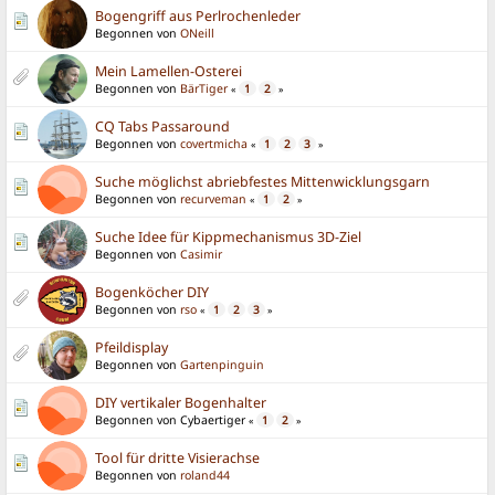
Bogengriff aus Perlrochenleder
Begonnen von
ONeill
Mein Lamellen-Osterei
Begonnen von
BärTiger
1
2
«
»
CQ Tabs Passaround
Begonnen von
covertmicha
1
2
3
«
»
Suche möglichst abriebfestes Mittenwicklungsgarn
Begonnen von
recurveman
1
2
«
»
Suche Idee für Kippmechanismus 3D-Ziel
Begonnen von
Casimir
Bogenköcher DIY
Begonnen von
rso
1
2
3
«
»
Pfeildisplay
Begonnen von
Gartenpinguin
DIY vertikaler Bogenhalter
Begonnen von Cybaertiger
1
2
«
»
Tool für dritte Visierachse
Begonnen von
roland44