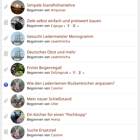
Simpele Standhöhenlehre
Begonnen von
Ampsivar
Ziele selbst einfach und preiswert bauen
Begonnen von
Cayuga
1
2
«
»
Gesucht Ledermeister Monogramm
Begonnen von
covertmicha
Deutsches Obst und mehr
Begonnen von
covertmicha
Erstes Bogenregal!
Begonnen von
Dr.Grognak
1
2
«
»
Wie den Lederriemen Rückenköcher anpassen?
Begonnen von
Casimir
Mein neuer Schießstand
Begonnen von
Uller
Ein Köcher für einen "Fischkopp"
Begonnen von
Horsa
Suche Ersatzteil
Begonnen von
Casimir