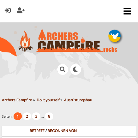
Archers Campfire
»
Do it yourself
»
Ausrüstungsbau
1
2
3
8
Seiten:
...
BETREFF
/
BEGONNEN VON