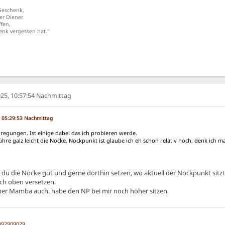
 Geschenk,
er Diener.
ffen,
enk vergessen hat."
25, 10:57:54 Nachmittag
, 05:29:53 Nachmittag
nregungen. Ist einige dabei das ich probieren werde.
ühre galz leicht die Nocke. Nockpunkt ist glaube ich eh schon relativ hoch, denk ich m
t du die Nocke gut und gerne dorthin setzen, wo aktuell der Nockpunkt sitzt
ch oben versetzen.
iner Mamba auch. habe den NP bei mir noch höher sitzen
992909029