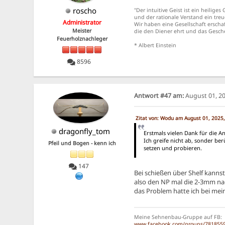
roscho
"Der intuitive Geist ist ein heiliges
und der rationale Verstand ein treu
Administrator
Wir haben eine Gesellschaft erscha
Meister
die den Diener ehrt und das Gesch
Feuerholznachleger
* Albert Einstein
8596
Antwort #47 am:
August 01, 20
Zitat von: Wodu am August 01, 2025
dragonfly_tom
Erstmals vielen Dank für die A
Ich greife nicht ab, sonder ber
Pfeil und Bogen - kenn ich
setzen und probieren.
147
Bei schießen über Shelf kanns
also den NP mal die 2-3mm na
das Problem hatte ich bei me
Meine Sehnenbau-Gruppe auf FB:
www.facebook.com/groups/781855