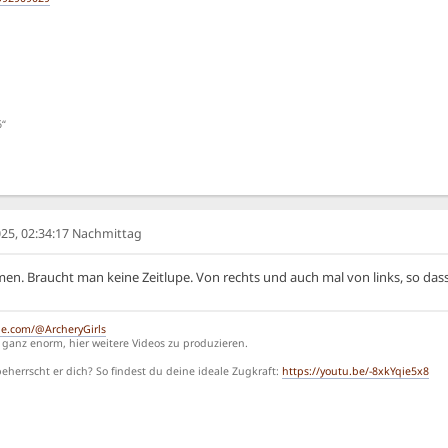
6“
25, 02:34:17 Nachmittag
men. Braucht man keine Zeitlupe. Von rechts und auch mal von links, so dass
be.com/@ArcheryGirls
ganz enorm, hier weitere Videos zu produzieren.
herrscht er dich? So findest du deine ideale Zugkraft:
https://youtu.be/-8xkYqie5x8