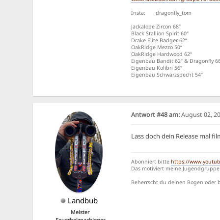
Insta: dragonfly_tom
Jackalope Zircon 68“
Black Stallion Spirit 60“
Drake Elite Badger 62“
OakRidge Mezzo 50“
OakRidge Hardwood 62“
Eigenbau Bandit 62“ & Dragonfly 6
Eigenbau Kolibri 56“
Eigenbau Schwarzspecht 54“
Antwort #48 am:
August 02, 20
Lass doch dein Release mal fil
Abonniert bitte
https://www.youtu
Das motiviert meine Jugendgruppe 
Beherrscht du deinen Bogen oder be
Landbub
Meister
Feuerholznachleger