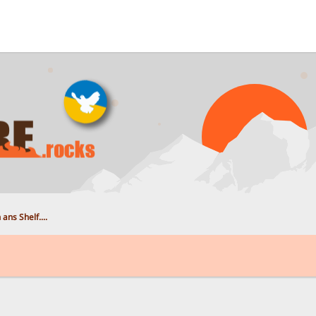
 ans Shelf....