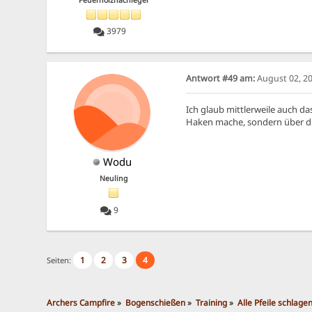
3979
Antwort #49 am:
August 02, 20
Ich glaub mittlerweile auch d
Haken mache, sondern über die
Wodu
Neuling
9
1
2
3
4
Seiten:
Archers Campfire
»
Bogenschießen
»
Training
»
Alle Pfeile schlagen