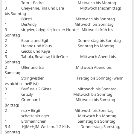
1 Tom + Pedro Mittwoch bis Montag
3 Cheyenne,Tina und Lara Mittwoch (nachmittag)
bis Sonntag
1 Bürsti Mittwoch bis Sonntag
1 DerAndy Mittwoch bis Sonntag
3 sirgeier, ladygeier, kleiner Hunter Mittwoch früh bis
Sonntag
2 Epona und Egil Donnerstag bis Sonntag
2 Hanne und Klaus Sonntag bis Montag
2 Gecko und Kaya
3 Tabula, BowLaw, LittleOne Mittwoch Abend bis
Sonntag
2 Uller und Isa Mittwoch Abend bis
Samstag
1 Stringwistler Freitag bis Sonntag (wenn
es nicht so heiß ist)
3 Barfuss + 2 Gäste Mittwoch bis Sonntag
1 Grizzly Mittwoch bis Sonntag
1 Grombard Mittwoch bis Samstag
(Mittag)
2 rso + Birgit Mittwoch bis Sonntag
1 schattenkrieger Mittwoch bis Montag
1 Erdmännchen Samstag bis Sonntag
3-4 HJM+HJM-Weib m. 1-2 Kids Donnerstag, Samstag,
Sonntag