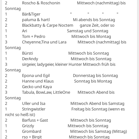
2 Roscho & Roschonin Mittwoch (nachmittag) bis
Sonntag
1 Bär&Tiger " " " "
2 paluma & hartl Mi abends bis Sonntag
2 Blackbatty & Carpe Noctem ganze Zeit, oder so
1 Ari Samstag und Sonntag
1 Tom + Pedro Mittwoch bis Montag
3 Cheyenne,Tina und Lara Mittwoch (nachmittag) bis
Sonntag
1 Bürsti Mittwoch bis Sonntag
1 DerAndy Mittwoch bis Sonntag
3 sirgeier, ladygeier, kleiner Hunter Mittwoch früh bis
Sonntag
2 Epona und Egil Donnerstag bis Sonntag
2 Hanne und Klaus Sonntag bis Montag
2 Gecko und Kaya
3 Tabula, BowLaw, LittleOne Mittwoch Abend bis
Sonntag
2 Uller und Isa Mittwoch Abend bis Samstag
1 Stringwistler Freitag bis Sonntag (wenn es
nicht so heiß ist)
2 Barfuss + Gast Mittwoch bis Sonntag
1 Grizzly Mittwoch bis Sonntag
1 Grombard Mittwoch bis Samstag (Mittag)
2 rso + Birgit Mittwoch bis Sonntag