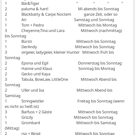
1 Bär&Tiger " " " "
2 paluma & hartl Mi abends bis Sonntag
2 Blackbatty & Carpe Noctem ganze Zeit, oder so
1 Ari Samstag und Sonntag
1 Tom + Pedro Mittwoch bis Montag
3 Cheyenne,Tina und Lara Mittwoch (nachmittag)
bis Sonntag
1 Bürsti Mittwoch bis Sonntag
1 DerAndy Mittwoch bis Sonntag
3 sirgeier, ladygeier, kleiner Hunter Mittwoch früh bis
Sonntag
2 Epona und Egil Donnerstag bis Sonntag
2 Hanne und Klaus Sonntag bis Montag
2 Gecko und Kaya
3 Tabula, BowLaw, LittleOne Mittwoch Abend bis
Sonntag
2 Uller und Isa Mittwoch Abend bis
Samstag
1 Stringwistler Freitag bis Sonntag (wenn
es nicht so heiß ist)
3 Barfuss + 2 Gäste Mittwoch bis Sonntag
1 Grizzly Mittwoch bis Sonntag
1 Grombard Mittwoch bis Samstag
(Mittag)
2 rso + Birgit Mittwoch bis Sonntag