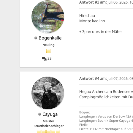
Antwort #3 am:
Juli 06, 2026, 
Hirschau
Monte kaolino
+ 3parcours in der Nähe
Bogenkalle
Neuling
33
Antwort #4 am:
Juli 07, 2026, 
Hegau Archers am Bodensee wä
Campingmöglichkeiten mit Dus
Bögen:
Cayuga
Langbogen Verus von DerBow 42# 
Langbogen Bodnik Super-Cayuga 4
Meister
Pfeile:
Feuerholznachleger
Fichte 11/32 mit Nocktaper auf 5/16