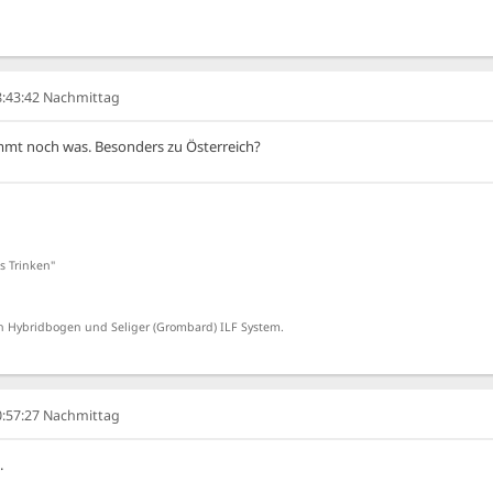
08:43:42 Nachmittag
ommt noch was. Besonders zu Österreich?
s Trinken"
 Hybridbogen und Seliger (Grombard) ILF System.
10:57:27 Nachmittag
.