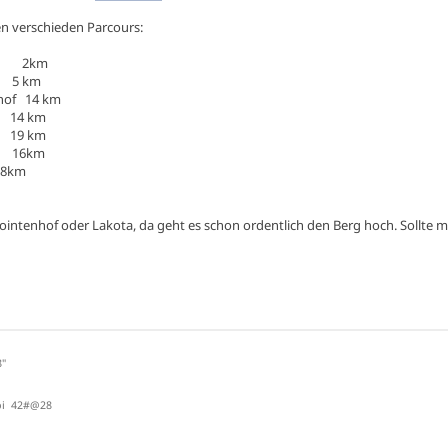
n verschieden Parcours:
rol 2km
t 5 km
nhof 14 km
n 14 km
a 19 km
rn 16km
8km
 Pointenhof oder Lakota, da geht es schon ordentlich den Berg hoch. Soll
8"
bi 42#@28