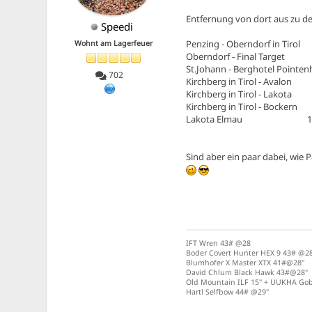
Entfernung von dort aus zu de
Speedi
Penzing - Oberndorf in Ti
Wohnt am Lagerfeuer
Oberndorf - Final Targe
St.Johann - Berghotel Pointe
702
Kirchberg in Tirol - Avalo
Kirchberg in Tirol - Lakot
Kirchberg in Tirol - Bocke
Lakota Elmau 1
Sind aber ein paar dabei, wie
IFT Wren 43# @28
Boder Covert Hunter HEX 9 43# @2
Blumhofer X Master XTX 41#@28"
David Chlum Black Hawk 43#@28"
Old Mountain ILF 15" + UUKHA Go
Hartl Selfbow 44# @29"