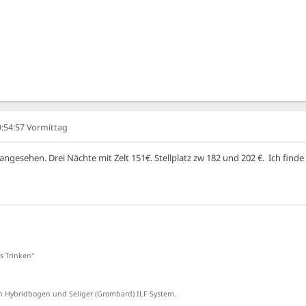
09:54:57 Vormittag
esehen. Drei Nächte mit Zelt 151€. Stellplatz zw 182 und 202 €. Ich finde d
s Trinken"
 Hybridbogen und Seliger (Grombard) ILF System.