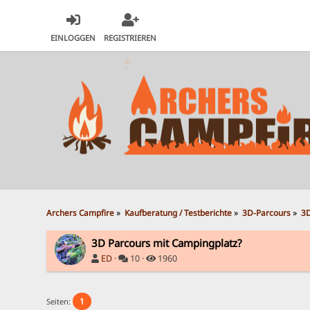
EINLOGGEN
REGISTRIEREN
Archers Campfire
»
Kaufberatung / Testberichte
»
3D-Parcours
»
3D
3D Parcours mit Campingplatz?
ED
·
10 ·
1960
1
Seiten: