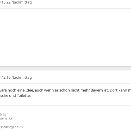
10:15:22 Nachmittag
03:42:16 Nachmittag
re noch eine Idee, auch wenn es schon nicht mehr Bayern ist. Dort kann
che und Toilette.
@ 31“
4# @ 32“
 (selbstgebaut)