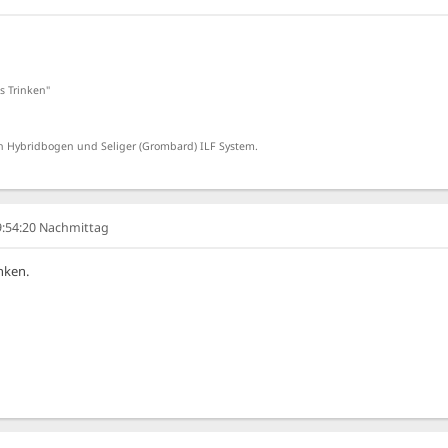
s Trinken"
 Hybridbogen und Seliger (Grombard) ILF System.
09:54:20 Nachmittag
nken.