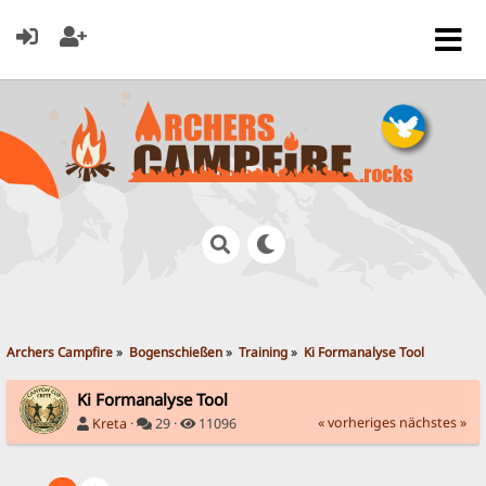
Archers Campfire
»
Bogenschießen
»
Training
»
Ki Formanalyse Tool
Ki Formanalyse Tool
« vorheriges
nächstes »
Kreta
·
29 ·
11096