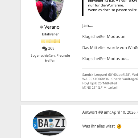
Entweder ist das MT von W&W od
nur für die Wurfarme.
Wenn es doch so passen sollte
Jain....
Verano
Erfahrener
Klugscheißer Modus an:
Das Mittelteil wurde von Win&
268
Bogenschießen, Freunde
Klugscheißer Modus aus..
treffen
Samick Leopard 60"40Lbs@28", Weic
WA RCX10068/36, Kinetic Vaultage6
Hoyt Epik 25"Mittelteil
MINS 23" ILF Mittelteil
Antwort #9 am:
April 10, 2026,
Was ihr alles wisst