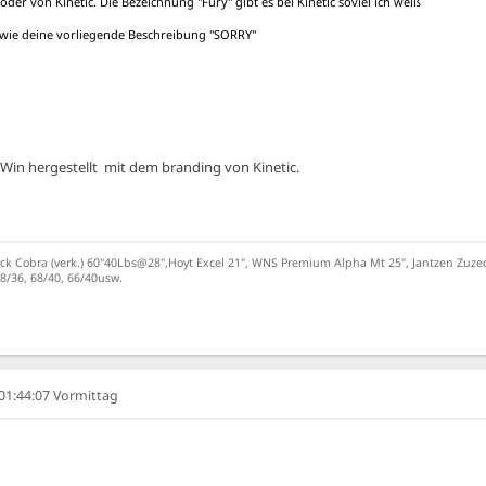
er von Kinetic. Die Bezeichnung "Fury" gibt es bei Kinetic soviel ich weiß
 wie deine vorliegende Beschreibung "SORRY"
Win hergestellt mit dem branding von Kinetic.
k Cobra (verk.) 60"40Lbs@28",Hoyt Excel 21", WNS Premium Alpha Mt 25", Jantzen Zuzec
8/36, 68/40, 66/40usw.
 01:44:07 Vormittag