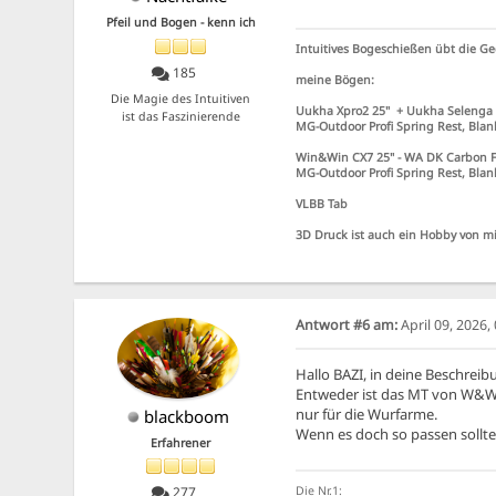
Pfeil und Bogen - kenn ich
Intuitives Bogeschießen übt die Ge
185
meine Bögen:
Die Magie des Intuitiven
Uukha Xpro2 25" + Uukha Selenga
ist das Faszinierende
MG-Outdoor Profi Spring Rest, Bl
Win&Win CX7 25" - WA DK Carbon F
MG-Outdoor Profi Spring Rest, Bl
VLBB Tab
3D Druck ist auch ein Hobby von mi
Antwort #6 am:
April 09, 2026
Hallo BAZI, in deine Beschreibu
Entweder ist das MT von W&W od
nur für die Wurfarme.
blackboom
Wenn es doch so passen sollt
Erfahrener
Die Nr.1:
277