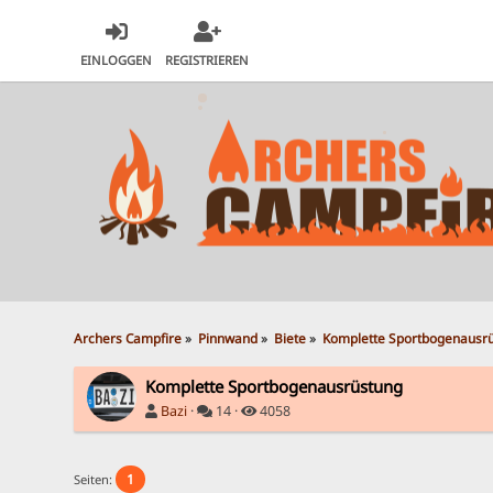
EINLOGGEN
REGISTRIEREN
Archers Campfire
»
Pinnwand
»
Biete
»
Komplette Sportbogenausr
Komplette Sportbogenausrüstung
Bazi
·
14 ·
4058
1
Seiten: