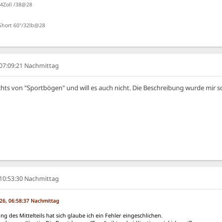
4Zoll /38@28
Short 60"/32lb@28
, 07:09:21 Nachmittag
chts von "Sportbögen" und will es auch nicht. Die Beschreibung wurde mir so
, 10:53:30 Nachmittag
026, 06:58:37 Nachmittag
ng des Mittelteils hat sich glaube ich ein Fehler eingeschlichen.