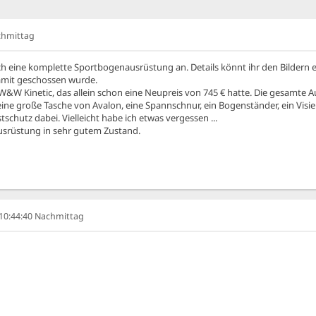
achmittag
 ich eine komplette Sportbogenausrüstung an. Details könnt ihr den Bilder
damit geschossen wurde.
on W&W Kinetic, das allein schon eine Neupreis von 745 € hatte. Die gesamt
 große Tasche von Avalon, eine Spannschnur, ein Bogenständer, ein Visier, S
hutz dabei. Vielleicht habe ich etwas vergessen ...
Ausrüstung in sehr gutem Zustand.
, 10:44:40 Nachmittag