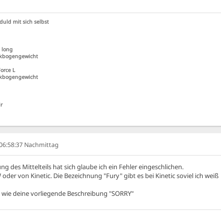
duld mit sich selbst
 long
ankbogengewicht
orce L
ankbogengewicht
r
, 06:58:37 Nachmittag
ng des Mittelteils hat sich glaube ich ein Fehler eingeschlichen.
er von Kinetic. Die Bezeichnung "Fury" gibt es bei Kinetic soviel ich weiß
e wie deine vorliegende Beschreibung "SORRY"