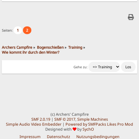
1
2
Seiten:
Archers Campfire
»
Bogenschießen
»
Training
»
Wie kommt ihr durch den Winter?
Gehe zu:
(c) Archers' Campfire
SMF 2.0.19
|
SMF © 2017
,
Simple Machines
Simple Audio Video Embedder
|
Powered by SMFPacks Likes Pro Mod
Designed with
by
SychO
Impressum
Datenschutz
Nutzungsbedingungen