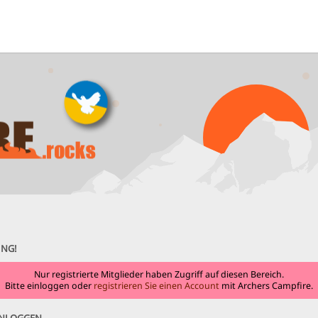
NG!
Nur registrierte Mitglieder haben Zugriff auf diesen Bereich.
Bitte einloggen oder
registrieren Sie einen Account
mit Archers Campfire.