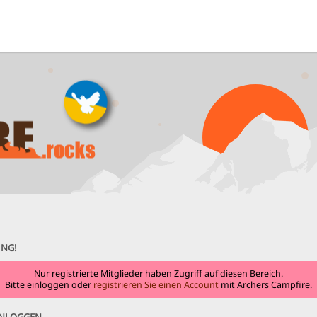
NG!
Nur registrierte Mitglieder haben Zugriff auf diesen Bereich.
Bitte einloggen oder
registrieren Sie einen Account
mit Archers Campfire.