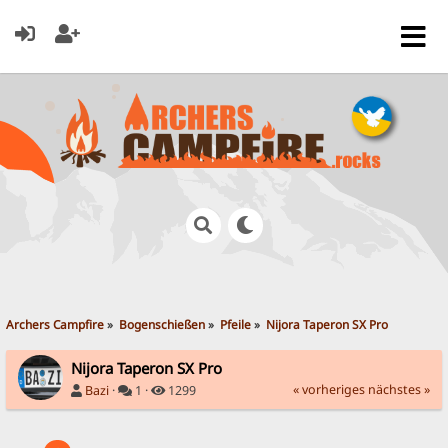
Archers Campfire
»
Bogenschießen
»
Pfeile
»
Nijora Taperon SX Pro
Nijora Taperon SX Pro
« vorheriges
nächstes »
Bazi
·
1 ·
1299