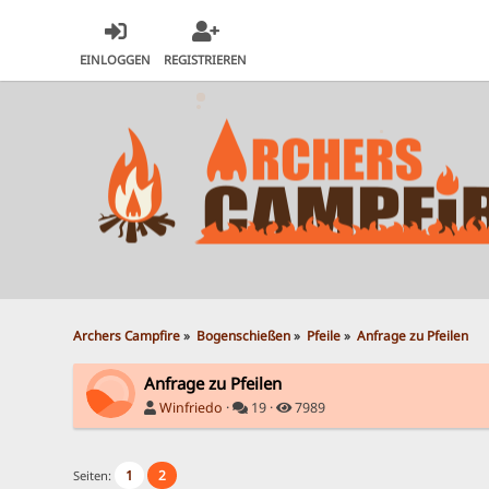
EINLOGGEN
REGISTRIEREN
Archers Campfire
»
Bogenschießen
»
Pfeile
»
Anfrage zu Pfeilen
Anfrage zu Pfeilen
Winfriedo
·
19 ·
7989
1
2
Seiten: