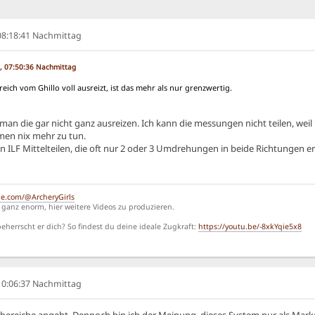
 08:18:41 Nachmittag
6, 07:50:36 Nachmittag
ich vom Ghillo voll ausreizt, ist das mehr als nur grenzwertig.
an die gar nicht ganz ausreizen. Ich kann die messungen nicht teilen, weil
en nix mehr zu tun.
hen ILF Mittelteilen, die oft nur 2 oder 3 Umdrehungen in beide Richtungen er
be.com/@ArcheryGirls
ganz enorm, hier weitere Videos zu produzieren.
herrscht er dich? So findest du deine ideale Zugkraft:
https://youtu.be/-8xkYqie5x8
 10:06:37 Nachmittag
zbereiche angeht. Dennoch bin ich der Meinung, dieses System nur als Marke