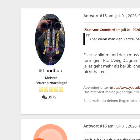
Antwort #15 am:
Juli 01, 2026,
Zitat von: Grombard am Juli 01, 202
Aber wenn man den Verstellbere
Es ist schlimm und dazu muss m
förmigen" Kraft/weg Diagramm
ja, es geht mehr als bei üblic
Landbub
nicht halten.
Meister
Feuerholznachleger
Abonniert bitte
https://www.youtu
Das motiviert meine Jugendgruppe 
3979
Beherrscht du deinen Bogen oder be
Antwort #16 am:
Juli 01, 2026,
Ich bin bei euch, was die Gren