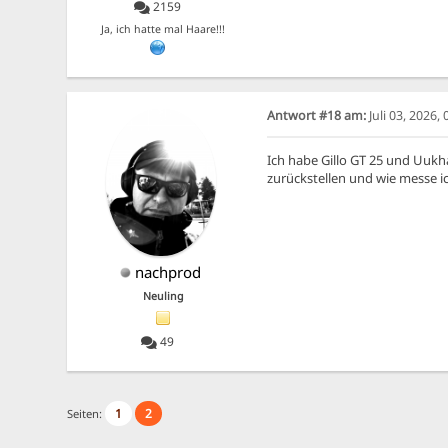
2159
Ja, ich hatte mal Haare!!!
Antwort #18 am:
Juli 03, 2026,
Ich habe Gillo GT 25 und Uukha
zurückstellen und wie messe 
nachprod
Neuling
49
1
2
Seiten: