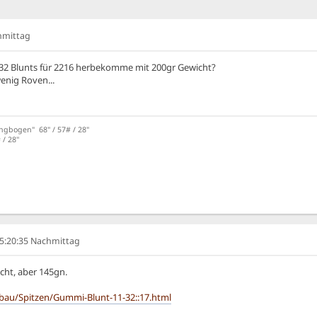
chmittag
/32 Blunts für 2216 herbekomme mit 200gr Gewicht?
enig Roven...
angbogen" 68" / 57# / 28"
/ 28''
05:20:35 Nachmittag
cht, aber 145gn.
ilbau/Spitzen/Gummi-Blunt-11-32::17.html