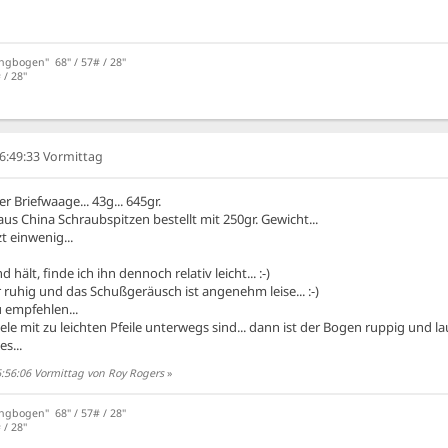
angbogen" 68" / 57# / 28"
/ 28''
06:49:33 Vormittag
Briefwaage... 43g... 645gr.
s China Schraubspitzen bestellt mit 250gr. Gewicht...
t einwenig...
ält, finde ich ihn dennoch relativ leicht... :-)
ruhig und das Schußgeräusch ist angenehm leise... :-)
 empfehlen...
e mit zu leichten Pfeile unterwegs sind... dann ist der Bogen ruppig und lau
es...
6:56:06 Vormittag von Roy Rogers
»
angbogen" 68" / 57# / 28"
/ 28''