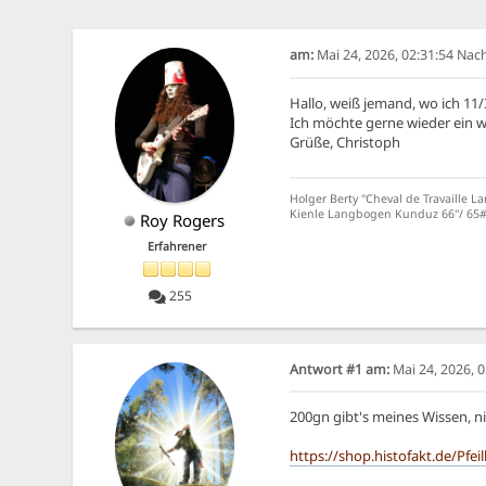
am:
Mai 24, 2026, 02:31:54 Na
Hallo, weiß jemand, wo ich 11
Ich möchte gerne wieder ein w
Grüße, Christoph
Holger Berty "Cheval de Travaille L
Kienle Langbogen Kunduz 66''/ 65# 
Roy Rogers
Erfahrener
255
Antwort #1 am:
Mai 24, 2026, 
200gn gibt's meines Wissen, ni
https://shop.histofakt.de/Pfe