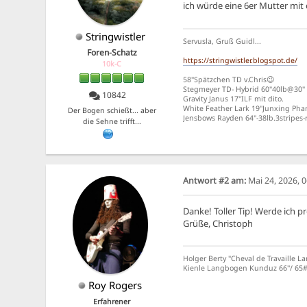
ich würde eine 6er Mutter mit
Stringwistler
Servusla, Gruß Guidl...
Foren-Schatz
https://stringwistler.blogspot.de/
10k-C
58"Spätzchen TD v.Chris😉
Stegmeyer TD- Hybrid 60"40lb@30"
10842
Gravity Janus 17"ILF mit dito.
White Feather Lark 19"Junxing Phar
Der Bogen schießt... aber
Jensbows Rayden 64"-38lb.3stripe
die Sehne trifft...
Antwort #2 am:
Mai 24, 2026, 
Danke! Toller Tip! Werde ich p
Grüße, Christoph
Holger Berty "Cheval de Travaille L
Kienle Langbogen Kunduz 66''/ 65# 
Roy Rogers
Erfahrener