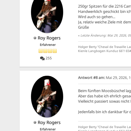
250gr Spitzen für die 2216 Cam
Handwerklich geschickt bin ic
Wird auch so gehen...
Ja, relativ weiche Ziele mit de
Grüße
«
Letzte Änderung: Mai 29, 2026, 0
Roy Rogers
Erfahrener
Holger Berty "Cheval de Travaille L
Kienle Langbogen Kunduz 66''/ 65# 
255
Antwort #8 am:
Mai 29, 2026, 
Beim fünften Moosbüschel lag 
Aber das habe ich ehrlich ges
Vielleicht passiert sowas nicht
Jedenfalls bin ich dankbar für 
Roy Rogers
Holger Berty "Cheval de Travaille L
Erfahrener
Kienle Langbogen Kunduz 66''/ 65# 