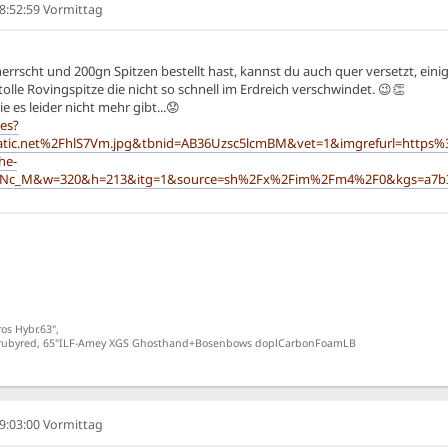
08:52:59 Vormittag
rscht und 200gn Spitzen bestellt hast, kannst du auch quer versetzt, ei
olle Rovingspitze die nicht so schnell im Erdreich verschwindet. 😉👏
ie es leider nicht mehr gibt...😟
es?
tatic.net%2FhlS7Vm.jpg&tbnid=AB36Uzsc5lcmBM&vet=1&imgrefurl=https
he-
8igNc_M&w=320&h=213&itg=1&source=sh%2Fx%2Fim%2Fm4%2F0&kgs=a
os Hybr.63",
s-rubyred, 65"ILF-Amey XGS Ghosthand+Bosenbows doplCarbonFoamLB
09:03:00 Vormittag