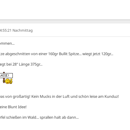
04:55:21 Nachmittag
ommen...
tze abgeschnitten von einer 160gr Bullit Spitze... wiegt jetzt 120gr...
t bei 28" Länge 375gr...
was von großartig! Kein Mucks in der Luft und schön leise am Kunduz!
eine Blunt Idee!
l schießen im Wald... sprallen halt ab dann...