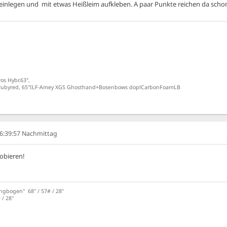
 einlegen und mit etwas Heißleim aufkleben. A paar Punkte reichen da scho
os Hybr.63",
s-rubyred, 65"ILF-Amey XGS Ghosthand+Bosenbows doplCarbonFoamLB
06:39:57 Nachmittag
robieren!
angbogen" 68" / 57# / 28"
/ 28''