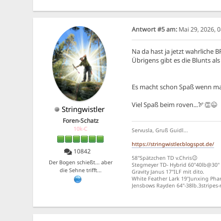
Antwort #5 am:
Mai 29, 2026, 
Na da hast ja jetzt wahrliche
Übrigens gibt es die Blunts al
Es macht schon Spaß wenn man
Viel Spaß beim roven...🏹👏😉
Stringwistler
Foren-Schatz
10k-C
Servusla, Gruß Guidl...
https://stringwistler.blogspot.de/
10842
58"Spätzchen TD v.Chris😉
Der Bogen schießt... aber
Stegmeyer TD- Hybrid 60"40lb@30"
die Sehne trifft...
Gravity Janus 17"ILF mit dito.
White Feather Lark 19"Junxing Phar
Jensbows Rayden 64"-38lb.3stripe