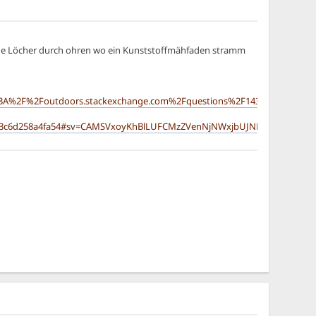
nige Löcher durch ohren wo ein Kunststoffmähfaden stramm
%3A%2F%2Foutdoors.stackexchange.com%2Fquestions%2F14368%2Froving
7b3c6d258a4fa54#sv=CAMSVxoyKhBlLUFCMzZVenNjNWxjbUJNMg5BQjM2V