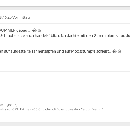
08:46:20 Vormittag
 BRUMMER gebaut... 😂 👍
s Schraubspitze auch handelsüblich. Ich dachte mit den Gummiblunts nur, du w
 auf aufgestellte Tannenzapfen und auf Moosstümpfe schießt... 😂 👍
os Hybr.63",
s-rubyred, 65"ILF-Amey XGS Ghosthand+Bosenbows doplCarbonFoamLB