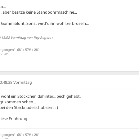
o...
h, aber besitze keine Standbohrmaschine...
m Gummiblunt. Sonst wird's ihn wohl zerbröseln...
9:15:02 Vormittag von Roy Rogers
»
angbogen" 68" / 57# / 28"
/ 28''
10:48:38 Vormittag
wohl ein Stöckchen dahinter... pech gehabt.
agt kommen sehen...
 bei den Stricknadelschubsern :-)
diese Erfahrung.
angbogen" 68" / 57# / 28"
/ 28''