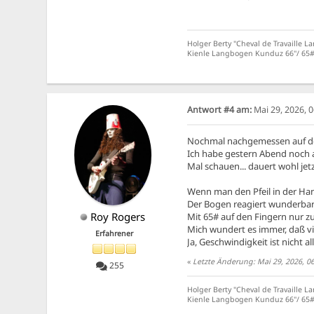
Holger Berty "Cheval de Travaille L
Kienle Langbogen Kunduz 66''/ 65# 
Antwort #4 am:
Mai 29, 2026, 
Nochmal nachgemessen auf der 
Ich habe gestern Abend noch au
Mal schauen... dauert wohl jetz
Wenn man den Pfeil in der Hand h
Der Bogen reagiert wunderbar 
Roy Rogers
Mit 65# auf den Fingern nur zu
Mich wundert es immer, daß viel
Erfahrener
Ja, Geschwindigkeit ist nicht all
«
Letzte Änderung: Mai 29, 2026, 0
255
Holger Berty "Cheval de Travaille L
Kienle Langbogen Kunduz 66''/ 65# 