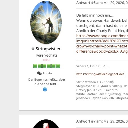
Antwort #6 am:
Mai 29, 2026, 
Da fällt mir noch ein....
Wenn du etwas Handwerk beher
durchgeht, dann hast du eine t
Ähnlich der Charly Point hier, d
https://www.google.com/imgr
imgurl=https%3A%2F%2Fi.ss
crown-vs-charly-point-whats-t
Stringwistler
difference&docid=ZpxBX_A
Foren-Schatz
10k-C
Servusla, Gruß Guidl...
10842
https://stringwistler.blogspot.de/
Der Bogen schießt... aber
58"Spätzchen TD v.Chris😉
die Sehne trifft...
Stegmeyer TD- Hybrid 60"40lb@30"
Gravity Janus 17"ILF mit dito.
White Feather Lark 19"Junxing Phar
Jensbows Rayden 64"-38lb.3stripe
Antwort #7 am:
Mai 29, 2026, 