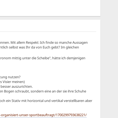
nnen. Mit allem Respekt: Ich finde so manche Aussagen
tlich selbst was Ihr da von Euch gebt? Im gleichen
onom mittig unter die Scheibe", hätte ich demjenigen
chtung nutzen?
s Visier meinen)
 besser auszurichten.
den Bogen schraubt, sondern eine an der sie ihre Schuhe
h ein Stativ mit horizontal und vertikal verstellbaren aber
organisiert-unser-sportbeauftragt/1700299793638221/