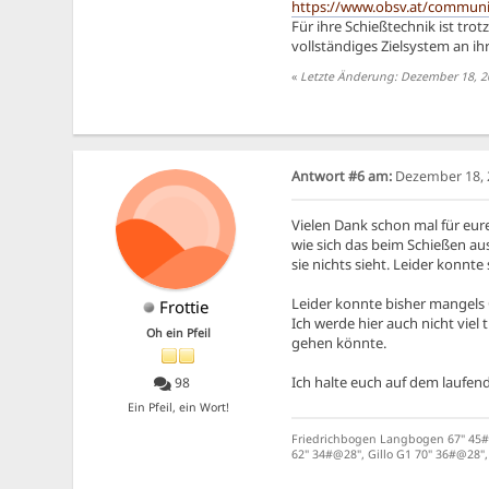
https://www.obsv.at/communit
Für ihre Schießtechnik ist tro
vollständiges Zielsystem an ihr
«
Letzte Änderung: Dezember 18, 20
Antwort #6 am:
Dezember 18, 2
Vielen Dank schon mal für eur
wie sich das beim Schießen aus
sie nichts sieht. Leider konnte
Leider konnte bisher mangels 
Frottie
Ich werde hier auch nicht viel
Oh ein Pfeil
gehen könnte.
Ich halte euch auf dem laufen
98
Ein Pfeil, ein Wort!
Friedrichbogen Langbogen 67" 45#@
62" 34#@28", Gillo G1 70" 36#@28