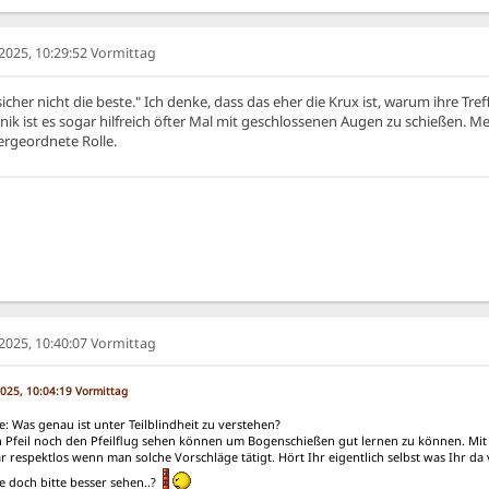
025, 10:29:52 Vormittag
sicher nicht die beste." Ich denke, dass das eher die Krux ist, warum ihre Tref
nik ist es sogar hilfreich öfter Mal mit geschlossenen Augen zu schießen. M
ergeordnete Rolle.
025, 10:40:07 Vormittag
025, 10:04:19 Vormittag
ie: Was genau ist unter Teilblindheit zu verstehen?
Pfeil noch den Pfeilflug sehen können um Bogenschießen gut lernen zu können. Mit a
 respektlos wenn man solche Vorschläge tätigt. Hört Ihr eigentlich selbst was Ihr 
e doch bitte besser sehen..?