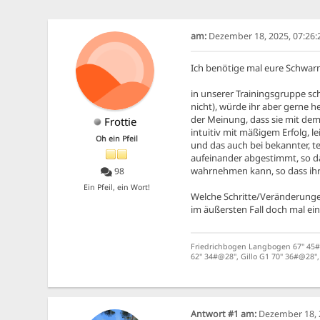
am:
Dezember 18, 2025, 07:26:
Ich benötige mal eure Schwarm
in unserer Trainingsgruppe sch
nicht), würde ihr aber gerne h
der Meinung, dass sie mit dem 
Frottie
intuitiv mit mäßigem Erfolg, le
Oh ein Pfeil
und das auch bei bekannter, te
aufeinander abgestimmt, so das
wahrnehmen kann, so dass ihr 
98
Ein Pfeil, ein Wort!
Welche Schritte/Veränderungen 
im äußersten Fall doch mal ein 
Friedrichbogen Langbogen 67" 45#@
62" 34#@28", Gillo G1 70" 36#@28
Antwort #1 am:
Dezember 18, 2