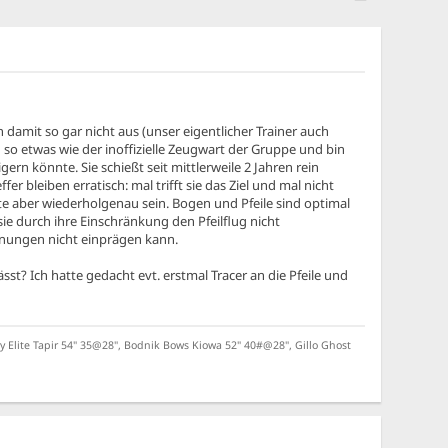
 damit so gar nicht aus (unser eigentlicher Trainer auch
n so etwas wie der inoffizielle Zeugwart der Gruppe und bin
rn könnte. Sie schießt seit mittlerweile 2 Jahren rein
er bleiben erratisch: mal trifft sie das Ziel und mal nicht
rfte aber wiederholgenau sein. Bogen und Pfeile sind optimal
sie durch ihre Einschränkung den Pfeilflug nicht
rnungen nicht einprägen kann.
t? Ich hatte gedacht evt. erstmal Tracer an die Pfeile und
Elite Tapir 54" 35@28", Bodnik Bows Kiowa 52" 40#@28", Gillo Ghost