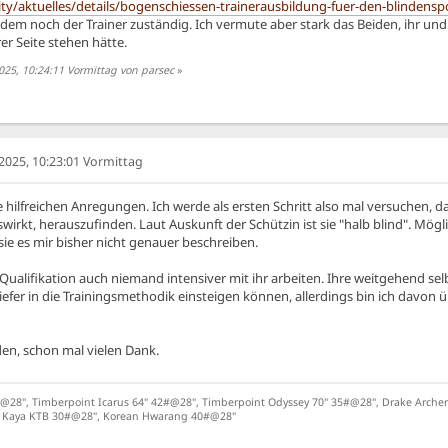
y/aktuelles/details/bogenschiessen-trainerausbildung-fuer-den-blindensp
tzdem noch der Trainer zuständig. Ich vermute aber stark das Beiden, ihr un
er Seite stehen hätte.
25, 10:24:11 Vormittag von parsec
»
025, 10:23:01 Vormittag
e hilfreichen Anregungen. Ich werde als ersten Schritt also mal versuchen,
wirkt, herauszufinden. Laut Auskunft der Schützin ist sie "halb blind". Mögl
 sie es mir bisher nicht genauer beschreiben.
Qualifikation auch niemand intensiver mit ihr arbeiten. Ihre weitgehend se
 tiefer in die Trainingsmethodik einsteigen können, allerdings bin ich davon 
den, schon mal vielen Dank.
28", Timberpoint Icarus 64" 42#@28", Timberpoint Odyssey 70" 35#@28", Drake Archery 
", Kaya KTB 30#@28", Korean Hwarang 40#@28"