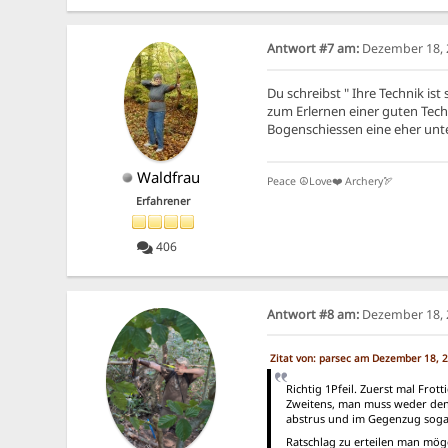
Antwort #7 am:
Dezember 18, 2
Du schreibst " Ihre Technik ist 
zum Erlernen einer guten Tech
Bogenschiessen eine eher unt
Waldfrau
Peace ☮️Love❤️ Archery🏹
Erfahrener
406
Antwort #8 am:
Dezember 18, 2
Zitat von: parsec am Dezember 18, 2
Richtig 1Pfeil. Zuerst mal Frott
Zweitens, man muss weder den 
abstrus und im Gegenzug sogar
Ratschlag zu erteilen man mög