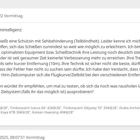
22 Vormittag
intelligenz:
ießt eine Schützin mit Sehbehinderung (Teilblindheit). Leider kenne ich mich
elfen, sich das Schießen zumindest so weit wie möglich zu erleichtern. Ich bi
optimalsten Equipment bzw. Schießtechnik ihre Leistung noch deutlich steige
ider ist seit geraumer Zeit keinerlei Verbesserung mehr zu erreichen. Ihre Treff
ils sehr kurzer Entfernung (10m). Ihre Technik ist sicher nicht die beste, dü
s der Fehler hier nicht zu suchen sein dürfte. Ich habe den Verdacht, dass 
Hirn-Zielcomputer sich die Flugkurve/Zielbild bei den verschiedenen Entfe
würdet ihr empfehlen, um mal zu testen, ob sich da noch was rausholen läss
Zielsystem (falls ihr das möglich ist) ausprobieren?
28", Timberpoint Icarus 64" 42#@28", Timberpoint Odyssey 70" 35#@28", Drake Archery 
", Kaya KTB 30#@28", Korean Hwarang 40#@28"
025, 08:07:51 Vormittag