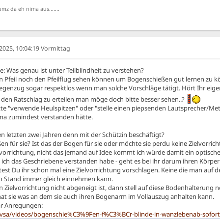
mz da eh nima aus.......
025, 10:04:19 Vormittag
tie: Was genau ist unter Teilblindheit zu verstehen?
 Pfeil noch den Pfeilflug sehen können um Bogenschießen gut lernen zu kö
egenzug sogar respektlos wenn man solche Vorschläge tätigt. Hört Ihr eigen
en Ratschlag zu erteilen man möge doch bitte besser sehen..?
e "verwende Heulspitzen" oder "stelle einen piepsenden Lautsprecher/Metr
ema zumindest verstanden hätte.
en letzten zwei Jahren denn mit der Schützin beschäftigt?
en für sie? Ist das der Bogen für sie oder möchte sie perdu keine Zielvorri
lvorrichtung, nicht das jemand auf Idee kommt ich würde damit ein optische
e ich das Geschriebene verstanden habe - geht es bei ihr darum ihren Körper
ntest Du ihr schon mal eine Zielvorrichtung vorschlagen. Keine die man auf 
en Stand immer gleich einnehmen kann.
Zielvorrichtung nicht abgeneigt ist, dann stell auf diese Bodenhalterung noc
at sie was an dem sie auch ihren Bogenarm im Vollauszug anhalten kann.
aar Anregungen:
vsa/videos/bogenschie%C3%9Fen-f%C3%BCr-blinde-in-wanzlebenab-sofort-