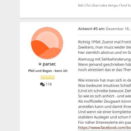
Net z`fui übas Leba denga,-l`bnd ku
Antwort #5 am:
Dezember 18, 2
Richtig 1Pfeil. Zuerst mal Frot
Zweitens, man muss weder den
hier ziemlich abstrus und im G
Atemzug mit Sehbehinderung d
parsec
Wenn jemand geschrieben hätt
noch attestiert das er das Th
Pfeil und Bogen - kenn ich
Wie intensiv hat man sich in d
118
Was bedeutet intuitives Schieß
(Und ich schreibe bewusst Zie
So wie es sich anhört - und wi
Als inoffizieller Zeugwart kön
anstellen kann und damit ihr
Und wenn sie einer kompletten 
stabilem Ausleger und schon h
Für näher Interessierte ein p
https://www.facebook.com/bs