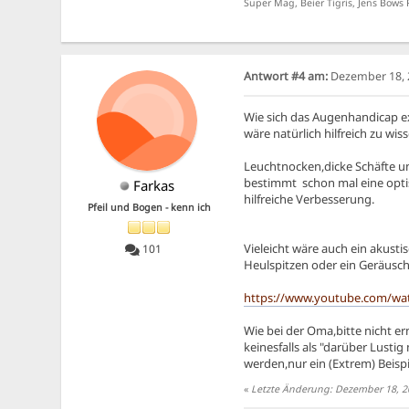
Super Mag, Beier Tigris, Jens Bows 
Antwort #4 am:
Dezember 18, 2
Wie sich das Augenhandicap ex
wäre natürlich hilfreich zu wisse
Leuchtnocken,dicke Schäfte un
bestimmt schon mal eine opt
Farkas
hilfreiche Verbesserung.
Pfeil und Bogen - kenn ich
Vieleicht wäre auch ein akusti
101
Heulspitzen oder ein Geräusch
https://www.youtube.com/wa
Wie bei der Oma,bitte nicht e
keinesfalls als "darüber Lust
werden,nur ein (Extrem) Beispie
«
Letzte Änderung: Dezember 18, 20