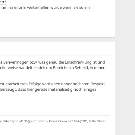
ort/
d ihm, es enorm weiterhelfen würde wenn sie so ein
 das Sehvermögen bzw. was genau die Einschränkung ist und
icherweise handelt es sich um Bereiche im Sehfeld, in denen
lbst erarbeiteten Erfolge verdienen daher höchsten Respekt.
überzeugt, dass hier gerade materialseitig noch einiges
Elite Tapir 54" 35@28", Bodnik Bows Kiowa 52" 40#@28", Gillo Ghost