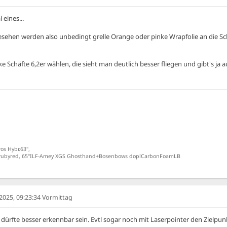
 eines...
esehen werden also unbedingt grelle Orange oder pinke Wrapfolie an die Sch
 Schäfte 6,2er wählen, die sieht man deutlich besser fliegen und gibt's ja a
os Hybr.63",
s-rubyred, 65"ILF-Amey XGS Ghosthand+Bosenbows doplCarbonFoamLB
025, 09:23:34 Vormittag
dürfte besser erkennbar sein. Evtl sogar noch mit Laserpointer den Zielpun