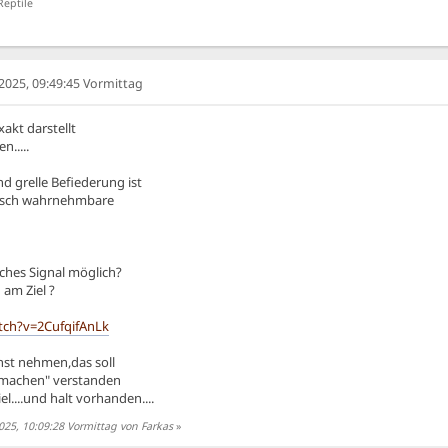
Reptile
025, 09:49:45 Vormittag
akt darstellt
n.....
d grelle Befiederung ist
isch wahrnehmbare
sches Signal möglich?
 am Ziel ?
tch?v=2CufqifAnLk
rnst nehmen,das soll
ig machen" verstanden
l....und halt vorhanden....
25, 10:09:28 Vormittag von Farkas
»