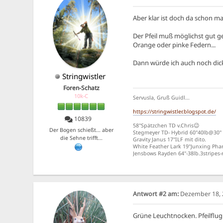
Aber klar ist doch da schon mal
Der Pfeil muß möglichst gut g
Orange oder pinke Federn...
Dann würde ich auch noch dicke
Stringwistler
Foren-Schatz
10k-C
Servusla, Gruß Guidl...
https://stringwistler.blogspot.de/
10839
58"Spätzchen TD v.Chris😉
Der Bogen schießt... aber
Stegmeyer TD- Hybrid 60"40lb@30"
die Sehne trifft...
Gravity Janus 17"ILF mit dito.
White Feather Lark 19"Junxing Phar
Jensbows Rayden 64"-38lb.3stripe
Antwort #2 am:
Dezember 18, 2
Grüne Leuchtnocken. Pfeilflug 