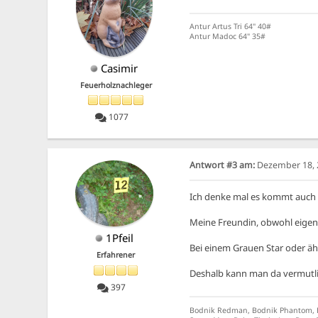
Antur Artus Tri 64" 40#
Antur Madoc 64" 35#
Casimir
Feuerholznachleger
1077
Antwort #3 am:
Dezember 18, 2
Ich denke mal es kommt auch 
Meine Freundin, obwohl eigent
1Pfeil
Bei einem Grauen Star oder äh
Erfahrener
Deshalb kann man da vermutlic
397
Bodnik Redman, Bodnik Phantom, Buc