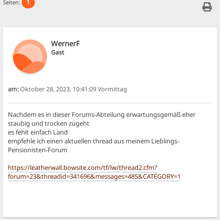
1
Seiten:
WernerF
Gast
am:
Oktober 28, 2023, 10:41:09 Vormittag
Nachdem es in dieser Forums-Abteilung erwartungsgemäß eher
staubig und trocken zugeht
es fehlt einfach Land
empfehle ich einen aktuellen thread aus meinem Lieblings-
Pensionisten-Forum
https://leatherwall.bowsite.com/tf/lw/thread2.cfm?
forum=23&threadid=341696&messages=485&CATEGORY=1