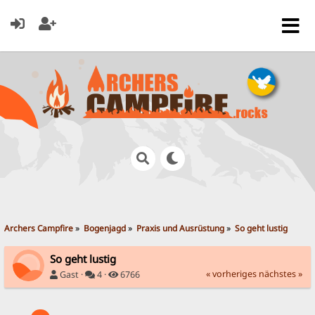
Archers Campfire
»
Bogenjagd
»
Praxis und Ausrüstung
»
So geht lustig
So geht lustig
« vorheriges
nächstes »
Gast ·
4 ·
6766