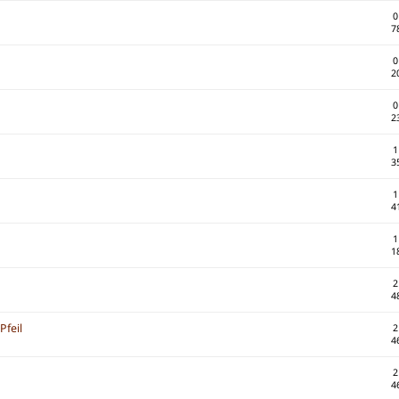
0
7
0
2
0
2
1
3
1
4
1
1
2
4
Pfeil
2
4
2
4