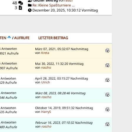
Letzter Beitrag
von
Bazi
48
Re: Kleine Spaßturniere ...
3
Dezember 20, 2025, 10:30:12 Vormittag
TEN
/
AUFRUFE
LETZTER BEITRAG
6 Antworten
März 07, 2021, 05:32:07 Nachmittag
von
Kreta
4921 Aufrufe
5 Antworten
Mai 30, 2022, 11:32:20 Vormittag
von
roscho
907 Aufrufe
 Antworten
April 28, 2022, 03:15:27 Nachmittag
von
Ulrich
529 Aufrufe
 Antworten
März 08, 2023, 08:28:46 Vormittag
von
roscho
646 Aufrufe
 Antworten
Oktober 14, 2019, 09:51:32 Nachmittag
von
HarryS
535 Aufrufe
 Antworten
Februar 16, 2023, 07:10:32 Nachmittag
von
roscho
489 Aufrufe