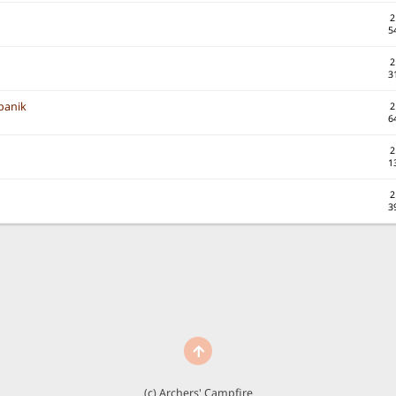
2
5
2
3
tpanik
2
6
2
1
2
3
(c) Archers' Campfire