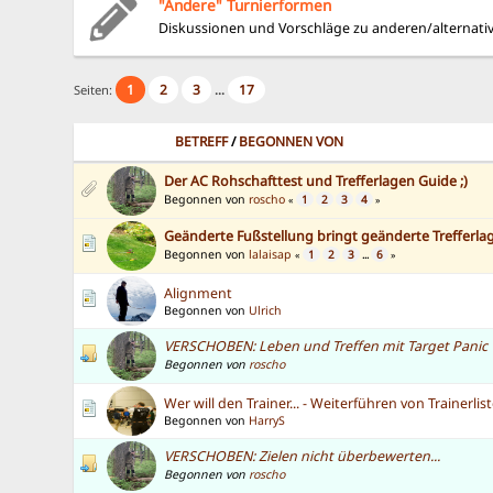
"Andere" Turnierformen
Diskussionen und Vorschläge zu anderen/alternati
1
2
3
17
Seiten:
...
BETREFF
/
BEGONNEN VON
Der AC Rohschafttest und Trefferlagen Guide ;)
Begonnen von
roscho
1
2
3
4
«
»
Geänderte Fußstellung bringt geänderte Trefferla
Begonnen von
lalaisap
1
2
3
6
«
...
»
Alignment
Begonnen von
Ulrich
VERSCHOBEN: Leben und Treffen mit Target Panic
Begonnen von
roscho
Wer will den Trainer... - Weiterführen von Trainerli
Begonnen von
HarryS
VERSCHOBEN: Zielen nicht überbewerten...
Begonnen von
roscho