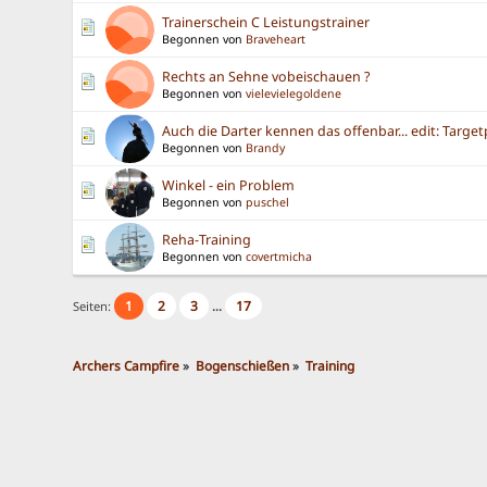
Trainerschein C Leistungstrainer
Begonnen von
Braveheart
Rechts an Sehne vobeischauen ?
Begonnen von
vielevielegoldene
Auch die Darter kennen das offenbar... edit: Targe
Begonnen von
Brandy
Winkel - ein Problem
Begonnen von
puschel
Reha-Training
Begonnen von
covertmicha
1
2
3
17
Seiten:
...
Archers Campfire
»
Bogenschießen
»
Training