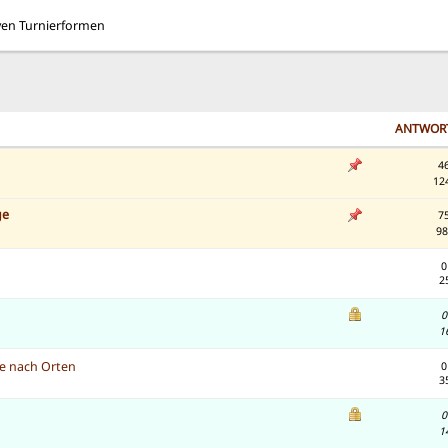
ven Turnierformen
ANTWOR
4
12
ge
7
98
0
2
0
1
ste nach Orten
0
3
0
1