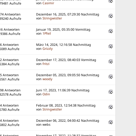
von
Casimir
79481 Aufrufe
74 Antworten
Dezember 16, 2025, 07:29:30 Nachmittag
von
Stringwistler
39240 Aufrufe
16 Antworten
Januar 19, 2025, 05:35:00 Vormittag
von
1Pfeil
19386 Aufrufe
6 Antworten
März 14, 2024, 12:16:58 Nachmittag
von
Grizzly
5089 Aufrufe
2 Antworten
Dezember 17, 2023, 08:40:03 Vormittag
von
fritzi
5384 Aufrufe
5 Antworten
Dezember 05, 2023, 09:05:50 Nachmittag
von
woody
5561 Aufrufe
98 Antworten
Juni 17, 2023, 11:06:39 Nachmittag
von
Odin
32578 Aufrufe
4 Antworten
Februar 08, 2023, 12:54:38 Nachmittag
von
Stringwistler
6780 Aufrufe
4 Antworten
Dezember 06, 2022, 04:00:42 Nachmittag
von webs
5802 Aufrufe
6 Antworten
November 17, 2022, 11:28:32 Vormittag