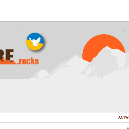
ANTW
6