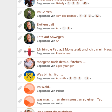
Begonnen von
Grizzly
1
2
3
45
«
...
»
Im Garten
Begonnen von
Tom der Badner
1
2
3
12
«
...
»
Zwillenspaß
Begonnen von
Ari
1
2
«
»
Ente auf Abwegen
Begonnen von
Ari
Ich bin die Paula, 3 Monate alt und ich bin ein Hau
Begonnen von
Freccianera
morgens nach dem Aufstehen ....
Begonnen von
aged younger
Was bin ich froh…
Begonnen von
Absinth
1
2
3
14
«
...
»
Im Wald...
Begonnen von Polaris
was macht man denn sonst an so einem Tag
Begonnen von webs
Wer kennt die Wahrheit