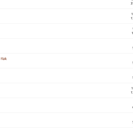
3
1
1
s-Yak
1
1