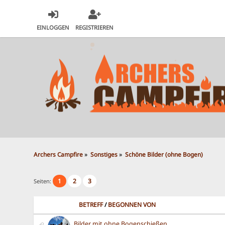
EINLOGGEN
REGISTRIEREN
Archers Campfire
»
Sonstiges
»
Schöne Bilder (ohne Bogen)
1
2
3
Seiten:
BETREFF
/
BEGONNEN VON
Bilder mit ohne Bogenschießen