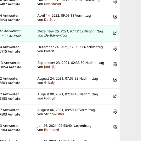
von
ravenheart
7487 Aufrufe
4 Antworten
April 14, 2022, 09:03:11 Vormittag
von
DaiSho
7054 Aufrufe
12 Antworten
Dezember 25, 2021, 07:12:52 Nachmittag
von DerBärvonTölz
10537 Aufrufe
4 Antworten
Dezember 24, 2021, 12:59:31 Nachmittag
von Polaris
6115 Aufrufe
13 Antworten
September 23, 2021, 02:33:59 Nachmittag
von
JanL (†)
11054 Aufrufe
2 Antworten
August 24, 2021, 07:05:33 Nachmittag
von
Grizzly
5603 Aufrufe
2 Antworten
August 08, 2021, 02:38:43 Nachmittag
von
toddym
5153 Aufrufe
7 Antworten
August 06, 2021, 09:50:16 Vormittag
von
Stringwistler
7503 Aufrufe
3 Antworten
Juli 26, 2021, 02:53:40 Nachmittag
von
Burkhard
5984 Aufrufe